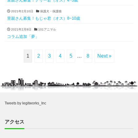
里親さん募集！テリー君（オス）4~5歳
2021年2月10日
保護犬・保護猫
里親さん募集！もじゃ君（オス）8~10歳
2021年2月9日
101アニマル
コラム追加「夢」
1
2
3
4
5
…
8
Next »
Tweets by legitworks_Inc
アクセス